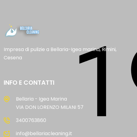
Impresa di pulizie a Bellaria-Igea marina, Rimini,
Cesena
INFO E CONTATTI
Bellaria - Igea Marina
VIA DON LORENZO MILANI 57
3400763860
info@bellariacleaning.it